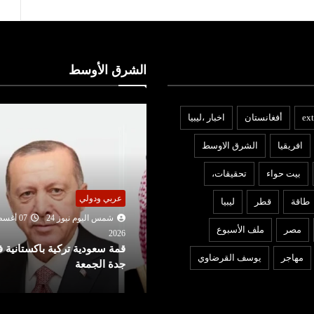
الشرق الأوسط
ext
أفغانستان
اخبار ،ليبيا
افريقيا
الشرق الاوسط
بيت حواء
تحقيقات،
ربي ودولي
عربي ودولي
طاقة
قطر
ليبيا
شمس اليوم نيوز 24
07 أغسطس
شمس اليوم نيوز 24
06 أغ
مصر
ملف الأسبوع
2026
202
مة سعودية تركية باكستانية في
تعديل قواعد الجنسية الأمريكية
مهاجر
يوسف القرضاوي
دة الجمعة
ترامب يمنع حق المواطنة بالول