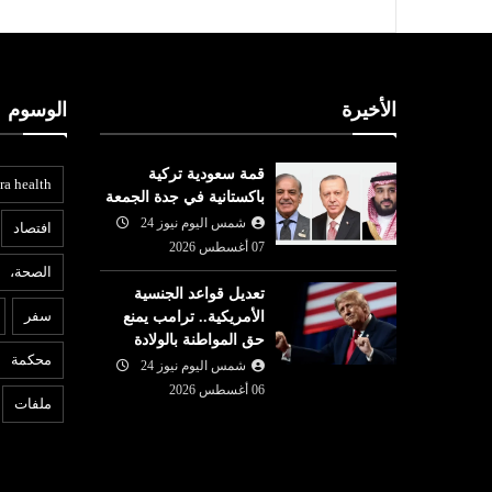
الأخيرة
الوسوم
قمة سعودية تركية
ra health
باكستانية في جدة الجمعة
شمس اليوم نيوز 24
افتصاد
07 أغسطس 2026
الصحة،
أخبار ليبيا
تعديل قواعد الجنسية
ع
سفر
الأمريكية.. ترامب يمنع
06 أغسطس
شمس اليوم نيوز 24
06 أغسطس
حق المواطنة بالولادة
2026
محكمة
عزز التزامه
لجنة “4+4” الليبية تتوصل لاتفاق
شمس اليوم نيوز 24
6
 بانضمامه إلى
بشأن تعيين رئيس مفوضية
ق
06 أغسطس 2026
ملفات
الانتخابات
ج