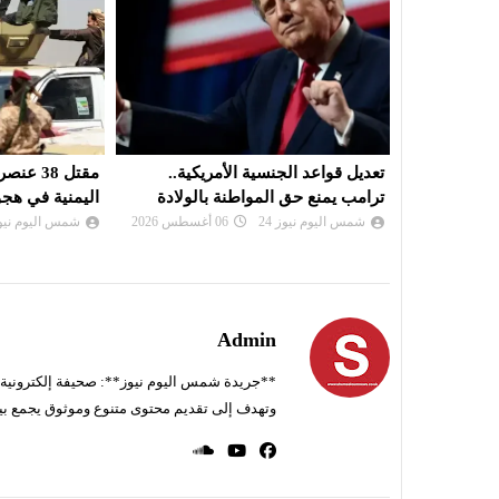
يكية..
مقتل 38 عنصرا من القوات الحكومية
قمة سعودية ترك
الولادة
اليمنية في هجوم صاروخي للحوثيين
الجمعة
شمس اليوم نيوز 24
06 أغسطس 2026
شمس اليوم نيوز 
Admin
**جريدة شمس اليوم نيوز**: صحيفة إلكترونية ناط
وتهدف إلى تقديم محتوى متنوع وموثوق يجمع بي