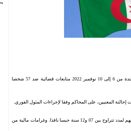
سجلت الجهات القضائية في الجزائر خلال الفترة الممتدة من 6 إلى 10 نوفمبر 2022 متابعات قضائية ضد 57 شخصا
حالتة المعنيين، على المحاكم وفقا لإجراءات المثول الفوري.
وقد صدرت أحكام بالإدانة وعقوبات بالحبس ضد 23 منهم لمدد تتراوح بين 07 و12 سنة حبسا نافذا. وغرامات مالية من