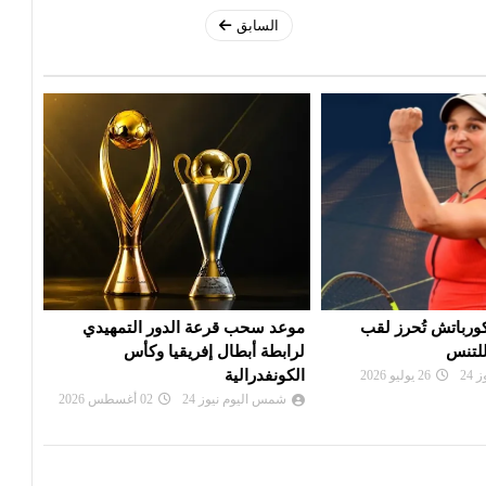
السابق
 الدور التمهيدي
بي أس جي يزاحم ريال مدريد في
الألم
فريقيا وكأس
صفقة ديوماندي
دورة
شمس اليوم نيوز 24
28 يوليو 2026
شم
24
02 أغسطس 2026