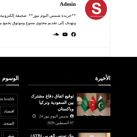
Admin
**جريدة شمس اليوم نيوز**: صحيفة إلكترونية ناط
وتهدف إلى تقديم محتوى متنوع وموثوق يجمع بي
الأخيرة
الوسوم
توقيع اتفاق دفاع مشترك
ra health
بين السعودية وتركيا
وباكستان
افتصاد
شمس اليوم نيوز 24
07 أغسطس 2026
الصحة،
سفر
بنك تونس العربي (ATB)