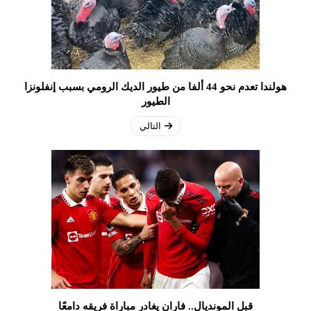
هولندا تعدم نحو 44 ألفا من طيور الديك الرومي بسبب إنفلونزا
الطيور
التالي
قبل المونديال.. فاران يغادر مباراة فريقه دامعًا