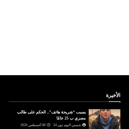
ليبيا طقس
الأخيرة
بسبب “شريحة هاتف”.. الحكم على طالب
مصري ب 25 عامًا
شمس اليوم نيوز 24
08 أغسطس 2026