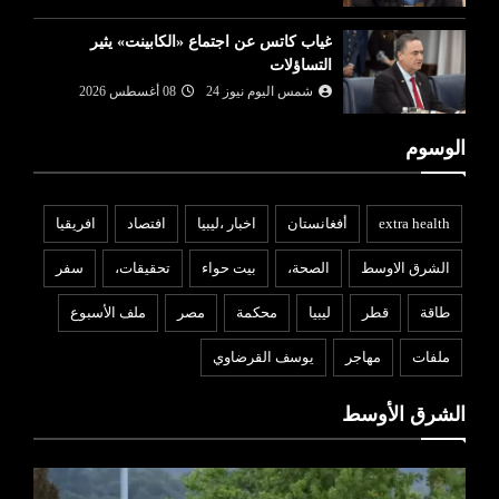
غياب كاتس عن اجتماع «الكابينت» يثير
التساؤلات
شمس اليوم نيوز 24
08 أغسطس 2026
الوسوم
extra health
أفغانستان
اخبار ،ليبيا
افتصاد
افريقيا
الشرق الاوسط
الصحة،
بيت حواء
تحقيقات،
سفر
طاقة
قطر
ليبيا
محكمة
مصر
ملف الأسبوع
ملفات
مهاجر
يوسف القرضاوي
الشرق الأوسط