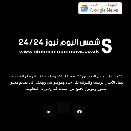
**جريدة شمس اليوم نيوز**: صحيفة إلكترونية ناطقة بالعربية والفرنسية،
تنقل الأخبار الوطنية والدولية بكل حياد وموضوعية، وتهدف إلى تقديم محتوى
متنوع وموثوق يجمع بين المصداقية وسرعة المعلومة.