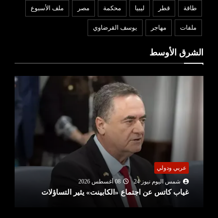
طاقة
قطر
ليبيا
محكمة
مصر
ملف الأسبوع
ملفات
مهاجر
يوسف القرضاوي
الشرق الأوسط
عربي ودولي
شمس اليوم نيوز 24
08 أغسطس 2026
غياب كاتس عن اجتماع «الكابينت» يثير التساؤلات