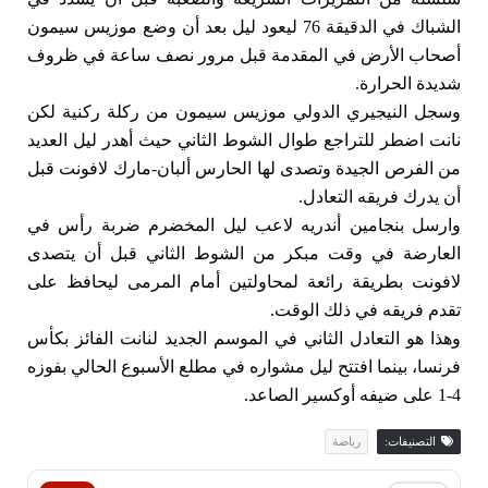
الشباك في الدقيقة 76 ليعود ليل بعد أن وضع موزيس سيمون 
أصحاب الأرض في المقدمة قبل مرور نصف ساعة في ظروف 
شديدة الحرارة.
وسجل النيجيري الدولي موزيس سيمون من ركلة ركنية لكن 
نانت اضطر 
للتراجع طوال الشوط الثاني حيث أهدر ليل العديد 
من الفرص الجيدة وتصدى لها الحارس ألبان-مارك لافونت قبل 
أن يدرك فريقه التعادل.
وارسل بنجامين أندريه لاعب ليل المخضرم ضربة رأس في 
العارضة في وقت مبكر من الشوط الثاني قبل أن يتصدى 
لافونت بطريقة رائعة لمحاولتين أمام المرمى ليحافظ على 
تقدم فريقه في ذلك الوقت.
وهذا هو التعادل الثاني في الموسم الجديد لنانت الفائز بكأس 
فرنسا، بينما افتتح ليل مشواره في مطلع الأسبوع الحالي بفوزه 
4-1 على ضيفه أوكسير الصاعد.
التصنيفات:
رياضة