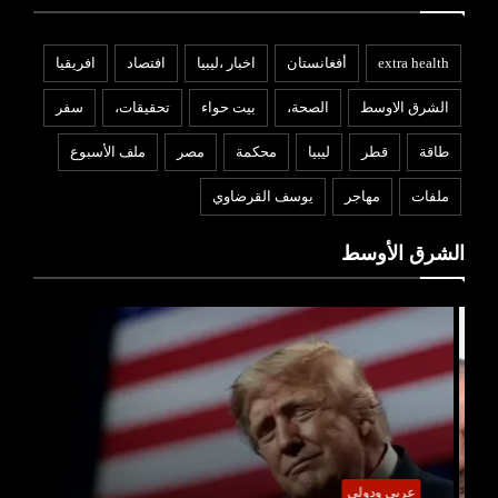
extra health
أفغانستان
اخبار ،ليبيا
افتصاد
افريقيا
الشرق الاوسط
الصحة،
بيت حواء
تحقيقات،
سفر
طاقة
قطر
ليبيا
محكمة
مصر
ملف الأسبوع
ملفات
مهاجر
يوسف القرضاوي
الشرق الأوسط
عربي ودولي