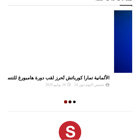
الألمانية تمارا كورباتش تُحرز لقب دورة هامبورغ للتنس
مو
ال
شمس اليوم نيوز 24
26 يوليو 2026