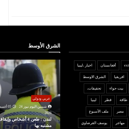
الشرق الأوسط
ext
أفغانستان
اخبار ،ليبيا
افريقيا
الشرق الاوسط
بيت حواء
تحقيقات،
عربي ودولي
ربي ودولي
طاقة
قطر
ليبيا
شمس اليوم نيوز 24
05 أغ
شمس اليوم نيوز 24
05 أغسطس
2026
مصر
ملف الأسبوع
ترامب يهاجم المصري «عبد
202
لندن : طعن 4 أشخاص وإيقاف
الرحمن السيد» بعد فوزه بانتخ
مهاجر
يوسف القرضاوي
شتبه بها
ميتشيغان