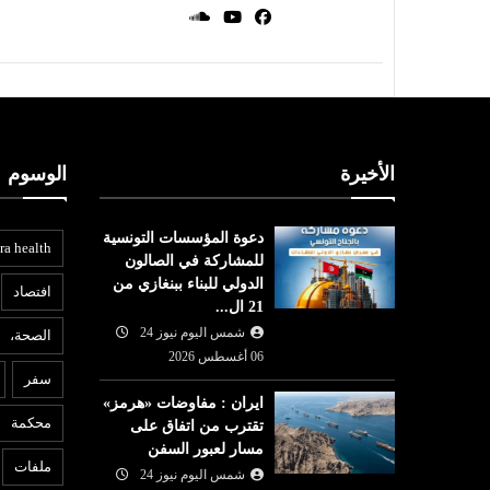
الأخيرة
الوسوم
دعوة المؤسسات التونسية
ra health
للمشاركة في الصالون
الدولي للبناء ببنغازي من
افتصاد
21 ال...
شمس اليوم نيوز 24
الصحة،
عربي ودولي
06 أغسطس 2026
ع
سفر
شمس اليوم نيوز 24
05 أغسطس
ايران : مفاوضات «هرمز»
2026
محكمة
تقترب من اتفاق على
لجنة برلمانية هندية تطالب
6
مسار لعبور السفن
زوكربرغ بالاعتذار بعد حذف ميتا
ملفات
شمس اليوم نيوز 24
فيديو لمودي
م