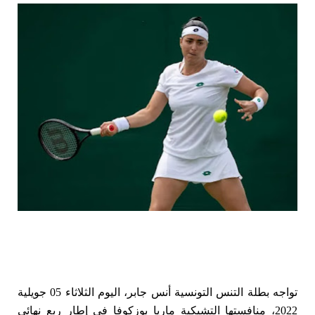
تواجه بطلة التنس التونسية أنس جابر، اليوم الثلاثاء 05 جويلية
2022، منافستها التشيكية ماريا بوزكوفا في إطار ربع نهائي