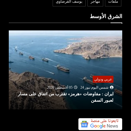
ملفات
مهاجر
يوسف القرضاوي
الشرق الأوسط
عربي ودولي
شمس اليوم نيوز 24
05 أغسطس 2026
ايران : مفاوضات «هرمز» تقترب من اتفاق على مسار
لعبور السفن