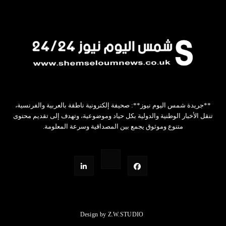
**جريدة شمس اليوم نيوز**: صحيفة إلكترونية ناطقة بالعربية والفرنسية،
تنقل الأخبار الوطنية والدولية بكل حياد وموضوعية، وتهدف إلى تقديم محتوى
متنوع وموثوق يجمع بين المصداقية وسرعة المعلومة.
Design by Z.W.STUDIO