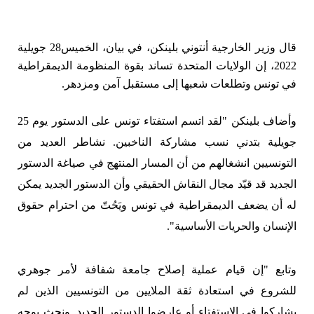
قال وزير الخارجية أنتوني بلينكن، في بيان، الخميس28 جويلية
2022، إن الولايات المتحدة تساند بقوة المنظومة الديمقراطية
في تونس وتطلعات شعبها إلى مستقبل آمن ومزدهر.
وأضاف بلينكن "لقد اتسم استفتاء تونس على الدستور يوم 25
جويلية بتدني نسب مشاركة الناخبين. نشاطر العديد من
التونسيين انشغالهم من أن المسار المنتهج في صياغة الدستور
الجديد قد قيّد مجال النقاش الحقيقي وأن الدستور الجديد يمكن
له أن يضعف الديمقراطية في تونس ويَحُتّ من احترام حقوق
الإنسان والحريات الأساسية".
وتابع "إن قيام عملية إصلاح جامعة شفافة لأمر جوهري
للشروع في استعادة ثقة الملايين من التونسيين الذين لم
يشاركوا في الاستفتاء أو عارضوا الدستور الجديد. ونحث بوجه