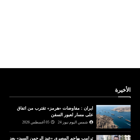
ليبيا طقس
الأخيرة
ايران : مفاوضات «هرمز» تقترب من اتفاق
على مسار لعبور السفن
شمس اليوم نيوز 24
05 أغسطس 2026
ترامب يهاجم المصري «عبد الرحمن السيد» بعد