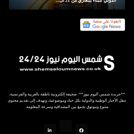
الدولي للبناء ببنغازي من 21 ال...
**جريدة شمس اليوم نيوز**: صحيفة إلكترونية ناطقة بالعربية والفرنسية،
تنقل الأخبار الوطنية والدولية بكل حياد وموضوعية، وتهدف إلى تقديم محتوى
متنوع وموثوق يجمع بين المصداقية وسرعة المعلومة.