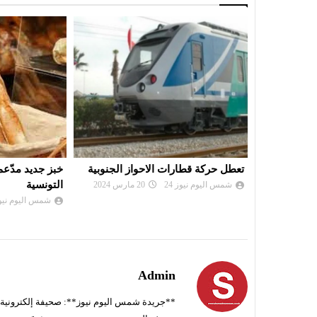
ز الجنوبية
خبز جديد مدّعم قريبا في الأسواق
مزيد من التالق .
التونسية
شمس اليوم نيوز 
شمس اليوم نيوز 24
15 ديسمبر 2023
Admin
**جريدة شمس اليوم نيوز**: صحيفة إلكترونية ناط