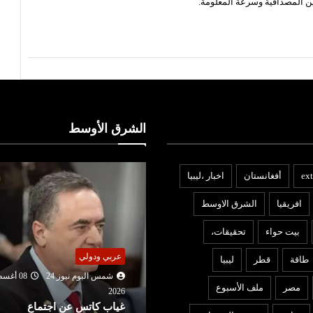
ن المصداقية وسرعة المعلومة.
الشرق الأوسط
ext
أفغانستان
اخبار ،ليبيا
افريقيا
الشرق الاوسط
بيت حواء
تحقيقات،
ربي ودولي
عربي ودولي
طاقة
قطر
ليبيا
شمس اليوم نيوز 24
08 أغسطس
شمس اليوم نيوز 24
08 أغ
مصر
ملف الأسبوع
2026
202
ياب كاتس عن اجتماع
بين إيران وسلطنة عمان.. أمري