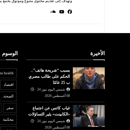
وتهدف إلى تقديم محتوى متنوع وموثوق يجمع بي
الأخيرة
الوسوم
بسبب “شريحة هاتف”..
ra health
الحكم على طالب مصري
ب 25 عامًا
افتصاد
شمس اليوم نيوز 24
08 أغسطس 2026
الصحة،
عربي ودولي
ع
سفر
غياب كاتس عن اجتماع
07 أغسطس
شمس اليوم نيوز 24
07 أغسطس
«الكابينت» يثير التساؤلات
2026
محكمة
بانيا تفرض
واشنطن تفرض عقوبات على
شمس اليوم نيوز 24
6
ام الوافدين من
منصات للتداول تمول الحرس
غ
08 أغسطس 2026