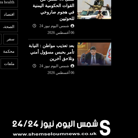
ra health
القوات الحكومية اليمنية
في هجوم صاروخي
افتصاد
للحوثيين
شمس اليوم نيوز 24
الصحة،
ع
06 أغسطس 2026
اقتصاد
سفر
05 أغسطس
بعد تعذيب مواطن : النيابة
شمس اليوم نيوز 24
05 أغسطس
6
محكمة
تأمر بحبس مسؤول أمني
صري «عبد
د
2026
وتلاحق آخرين
 فوزه بانتخابات
السوق السعودية تواصل الصعود
ل
ملفات
شمس اليوم نيوز 24
بدعم من الشركات الكبرى
لل
06 أغسطس 2026