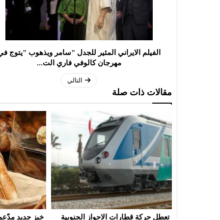
الفيلم الايراني المثير للجدل "سامر ويذهوب "يتوج في
مهرجان كالوفي فاري الت...
التالي
مقالات ذات صلة
ز الجنوبية
خبز جديد مدّعم قريبا في الأسواق
مزيد من التالق .