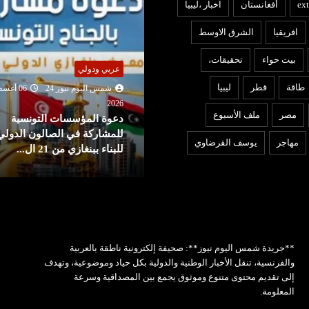
ext
أفغانستان
اخبار ،ليبيا
افريقيا
الشرق الاوسط
بيت حواء
تحقيقات،
ربي ودولي
عربي ودولي
طاقة
قطر
ليبيا
شمس اليوم نيوز 24
06 أغسطس
202
شمس اليوم نيوز 24
05 أغ
مصر
ملف الأسبوع
عوة المؤسسات التونسية
2026
لمشاركة في الصالون الدولي
ايران : مفاوضات «هرمز» تقت
مهاجر
يوسف القرضاوي
بناء ببنغازي من 21 ال...
من اتفاق على مسار لعبور ال
**جريدة شمس اليوم نيوز**: صحيفة إلكترونية ناطقة بالعربية
والفرنسية، تنقل الأخبار الوطنية والدولية بكل حياد وموضوعية، وتهدف
إلى تقديم محتوى متنوع وموثوق يجمع بين المصداقية وسرعة
المعلومة.