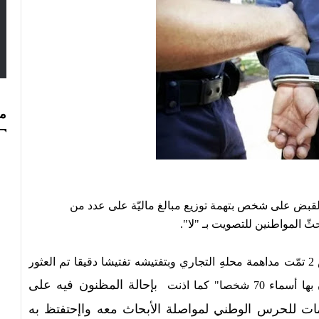
مس
 القبض على شخص بتهمة توزيع مبالغ ماليّة على عدد من
حثّ المواطنين للتصويت بـ "لا".
وبعد مراجعة النيابة العمُومية بالمحكمة الإبتدائيّة تونس 2 تمّت مداهمة محلهِ التجاري وبتفتيشه تفتيشا دقيقا تم العثور
بإحالة المظنون فيه على
لامات للحرس الوطني لمواصلة الأبحاث معه واإحتفتظ به