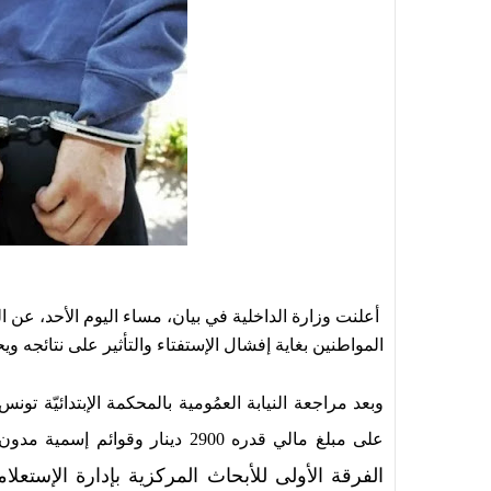
أعلنت وزارة الداخلية في بيان، مساء اليوم الأحد، عن
المواطنين بغاية إفشال الإستفتاء والتأثير على نتائجه وي
على مبلغ مالي قدره 2900 دينار وقوائم إسمية مدون بها أسماء 70 شخصا" كما اذنت
الفرقة الأولى للأبحاث المركزية بإدارة الإستع