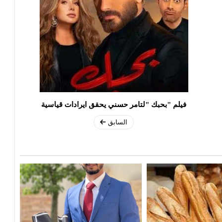
فيلم "بحبك "لتامر حسني يحقق ايرادات قياسية
السابق