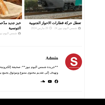
ز الجنوبية
خبز جديد مدّعم قريبا في الأسواق
مزيد من التالق .
التونسية
شمس اليوم نيوز 
شمس اليوم نيوز 24
15 ديسمبر 2023
Admin
**جريدة شمس اليوم نيوز**: صحيفة إلكترونية ناط
وتهدف إلى تقديم محتوى متنوع وموثوق يجمع بي