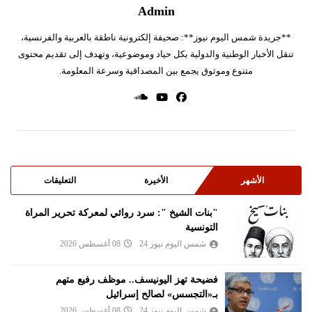
Admin
**جريدة شمس اليوم نيوز**: صحيفة إلكترونية ناطقة بالعربية والفرنسية،
تنقل الأخبار الوطنية والدولية بكل حياد وموضوعية، وتهدف إلى تقديم محتوى
متنوع وموثوق يجمع بين المصداقية وسرعة المعلومة.
الأشهر
الأخيرة
التعليقات
"بنات الشيخ ": سرد روائي لمعركة تحرير المراة
التونسية
شمس اليوم نيوز 24
08 أغسطس 2026
فضيحة تهز اليونيسف.. موظف رفيع متهم
بـ«التجسس» لصالح إسرائيل
شمس اليوم نيوز 24
08 أغسطس 2026