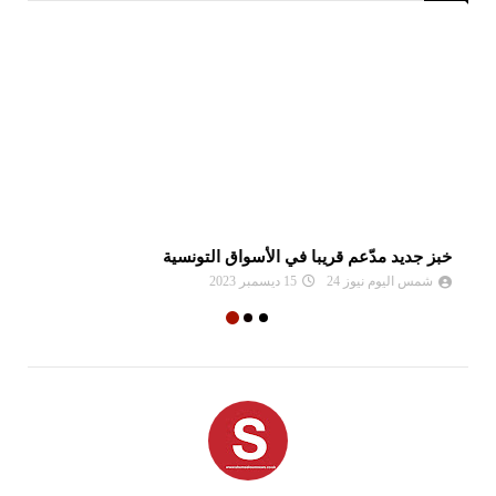
خبز جديد مدّعم قريبا في الأسواق التونسية
مز
شمس اليوم نيوز 24
15 ديسمبر 2023