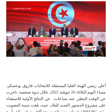
أعلن رئيس الهيئة العليا المستقلة للانتخابات فاروق بوعسكر،
مساء اليوم الثلاثاء 26 جويلية 2022، خلال ندوة صحفية- تاخرت
عن الوقت المعلن عنه بساعات- عن النتائج الأولية للاستفتاء
على مشروع الدستور الجديد للبلاد، حيث بلغت نسبة التصويت
بـ'نعم' 94.60% (مليونان وستمائة وسبعة آلاف وثمان مائة وأربع