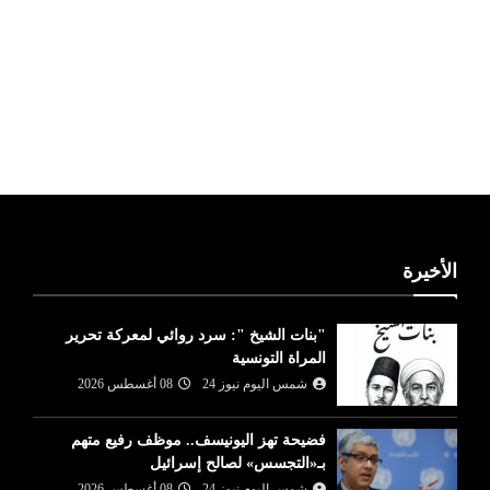
ليبيا طقس
الأخيرة
"بنات الشيخ ": سرد روائي لمعركة تحرير
المراة التونسية
شمس اليوم نيوز 24
08 أغسطس 2026
فضيحة تهز اليونيسف.. موظف رفيع متهم
بـ«التجسس» لصالح إسرائيل
شمس اليوم نيوز 24
08 أغسطس 2026