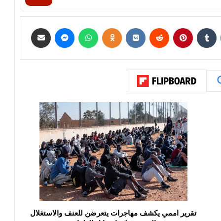
تقرير اممي يكشف مهاجرات يتعرضن للعنف والاستغلال