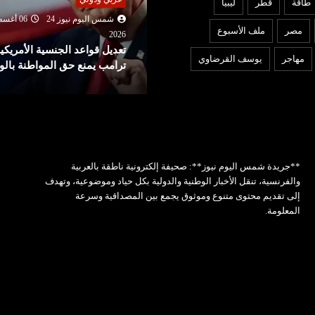
طاقة
قطر
ليبيا
شمس اليوم نيوز 24
07 أغسطس
شمس اليوم نيوز 24
06 أغ
مصر
ملف الأسبوع
2026
202
مة سعودية تركية باكستانية في
تعديل قواعد الجنسية الأمريكية
مهاجر
يوسف القرضاوي
دة الجمعة
ترامب يمنع حق المواطنة بالول
**جريدة شمس اليوم نيوز**: صحيفة إلكترونية ناطقة بالعربية
والفرنسية، تنقل الأخبار الوطنية والدولية بكل حياد وموضوعية، وتهدف
إلى تقديم محتوى متنوع وموثوق يجمع بين المصداقية وسرعة
المعلومة.