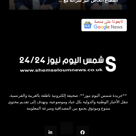
القطاع الخاص عبر شراكة مع ...
**جريدة شمس اليوم نيوز**: صحيفة إلكترونية ناطقة بالعربية والفرنسية،
تنقل الأخبار الوطنية والدولية بكل حياد وموضوعية، وتهدف إلى تقديم محتوى
متنوع وموثوق يجمع بين المصداقية وسرعة المعلومة.