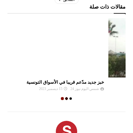
مقالات ذات صلة
خبز جديد مدّعم قريبا في الأسواق التونسية
مز
شمس اليوم نيوز 24
15 ديسمبر 2023