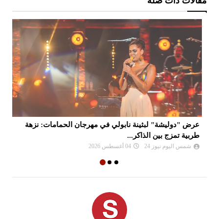
مقالات ذات صلة
عرض "دوليشة" لبثينة نابولي في مهرجان الحمامات: نزهة
فر
طربية تمزج بين الذاكر...
ذا
شمس اليوم نيوز 24
04 أغسطس 2026