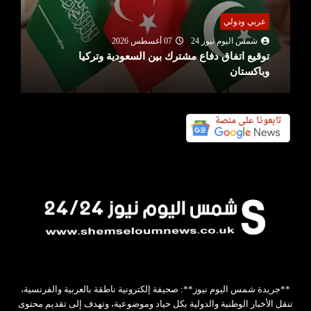
بنوك ومؤسسات
شمس اليوم نيوز 24
07 أغسطس 2026
بنك تونس العربي (ATB) يعزز التزامه تجاه صيادلة
القطاع الخاص عبر شراكة مع ...
**جريدة شمس اليوم نيوز**: صحيفة إلكترونية ناطقة بالعربية والفرنسية،
تنقل الأخبار الوطنية والدولية بكل حياد وموضوعية، وتهدف إلى تقديم محتوى