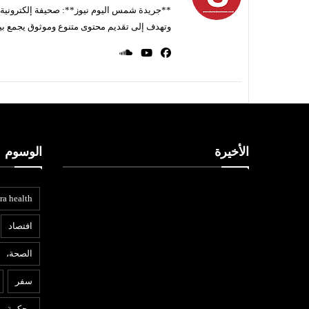
**جريدة شمس اليوم نيوز**: صحيفة إلكترونية ناط
وتهدف إلى تقديم محتوى متنوع وموثوق يجمع بي
الأخيرة
الوسوم
ra health
افتصاد
الصحة،
عربي ودولي
ب
سفر
06 أغسطس
شمس اليوم نيوز 24
06 أغسطس
6
2026
محكمة