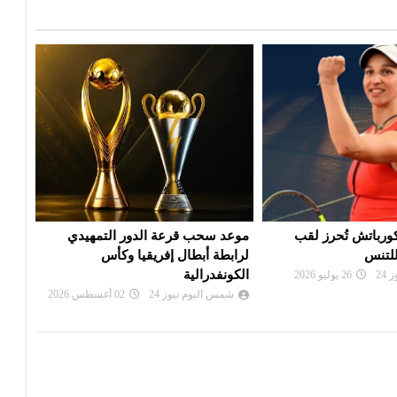
 الدور التمهيدي
بي أس جي يزاحم ريال مدريد في
الألم
فريقيا وكأس
صفقة ديوماندي
دورة
شمس اليوم نيوز 24
28 يوليو 2026
شم
24
02 أغسطس 2026