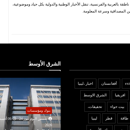
قة بالعربية والفرنسية، تنقل الأخبار الوطنية والدولية بكل حياد وموضوعية،
ن المصداقية وسرعة المعلومة.
الشرق الأوسط
ext
أفغانستان
اخبار ،ليبيا
افريقيا
الشرق الاوسط
بيت حواء
تحقيقات،
نوك ومؤسسات
أخبار ليبيا
طاقة
قطر
ليبيا
شمس اليوم نيوز 24
06 أغسطس
شمس اليوم نيوز 24
06 أغ
2026
202
مصر
ملف الأسبوع