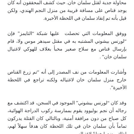
محاولة جدية لقتل سلمان خان. حيث كشف المحققون أنه كان
يوجد قناص على مسافة قريبة من منزل النجم الهندي، ولكن
قيل بأنه تم إنقاذ سلمان في اللحظة الأخيرة.
ووفق المعلومات التي تحصلت عليها شبكة “التايمز” فإن
“لورنس بيشوني المشتبه به في مقتل سيدهر موس ولا، قام
بإرسال قناص مع سلاح صغير مخبأ بغلاف للهوكي لاغتيال
سلمان خان” .
وأشارت المعلومات من نف المصدر إلى أنه “تم زرع القناص
خارج منزل سلمان خان لاغتياله ولكنه تراجع في اللحظة
الأخيرة”.
وقد كان “لورنس بيشوني” الموجود في السجن، قد اكتشف مع
رجاله أن نجم بوليوود يقوم بممارسة ركوب الدراجة الهوائية،
كل صباح من دون مرافقة أمنية، وبالتالي كان القتلة يدركون
تماماً بأن سلمان خان في تلك اللحظة كان هدفاً سهلاً لهم،
لذلك وضعوا خطةً لإغتياله.