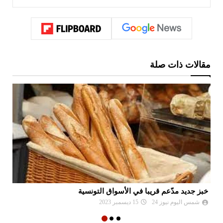
مقالات ذات صلة
خبز جديد مدّعم قريبا في الأسواق التونسية
مز
شمس اليوم نيوز 24
15 ديسمبر 2023