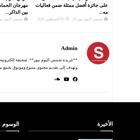
من فعاليات
مهرجان الحمامات: نزهة طربية تمزج
تتحول الموسيق
بين الذاكر...
شمس اليوم نيوز 
شمس اليوم نيوز 24
04 أغسطس 2026
Admin
**جريدة شمس اليوم نيوز**: صحيفة إلكترونية ناط
وتهدف إلى تقديم محتوى متنوع وموثوق يجمع بي
الأخيرة
الوسوم