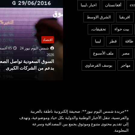
ext
أفغانستان
اخبار ،ليبيا
افريقيا
الشرق الاوسط
بيت حواء
تحقيقات،
عربي ودولي
قتصاد
طاقة
قطر
ليبيا
شمس اليوم نيوز 24
05 أغ
شمس اليوم نيوز 24
05 أغسطس
2026
مصر
ملف الأسبوع
لجنة برلمانية هندية تطالب
202
لسوق السعودية تواصل الصعود
زوكربرغ بالاعتذار بعد حذف مي
مهاجر
يوسف القرضاوي
دعم من الشركات الكبرى
فيديو لمودي
**جريدة شمس اليوم نيوز**: صحيفة إلكترونية ناطقة بالعربية
والفرنسية، تنقل الأخبار الوطنية والدولية بكل حياد وموضوعية، وتهدف
إلى تقديم محتوى متنوع وموثوق يجمع بين المصداقية وسرعة
المعلومة.