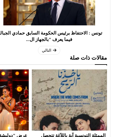
تونس : الاحتفاظ برئيس الحكومة السابق حمادي الجبال
فيما يعرف "بالجهاز ال...
التالي
مقالات ذات صلة
آغة تتحصل
عرض "دوليشة" لبثينة نابولي في
فرقة روندو فينيز