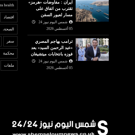
ايران : مفاوضات «هرمز»
ra health
تقترب من اتفاق على
مسار لعبور السفن
افتصاد
شمس اليوم نيوز 24
05 أغسطس 2026
الصحة،
أخبار ليبيا
ا
سفر
ترامب يهاجم المصري
«عبد الرحمن السيد» بعد
05 أغسطس
شمس اليوم نيوز 24
05 أغسطس
محكمة
فوزه بانتخابات ميتشيغان
6
2026
 طعن 4 أشخاص وإيقاف
شمس اليوم نيوز 24
عقيلة صالح: ندعم «هيئة الرقابة
ا
ملفات
05 أغسطس 2026
الإدارية» وأجهزتها
ب