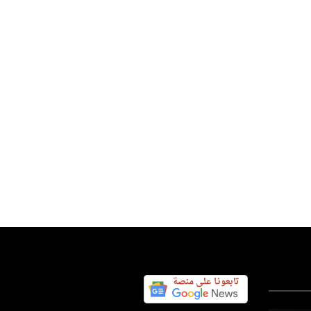
ان الحمامات: نزهة طربية تمزج
لذاكر...
س اليوم نيوز 24
04 أغسطس 2026