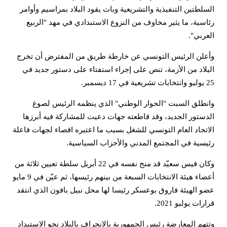
السلطتين التنفيذية والتشريعية وبات يقود البلاد بمراسيم وأوامر
رئاسية، ما يثير مخاوف من النزوع الاستبدادي في مهد "الربيع
العربي".
وأعلن الرئيس التونسي عن خارطة طريق من المفترض أن تخرج
البلاد من الأزمة، تنص على إجراء استفتاء على دستور جديد في
25 يوليو وانتخابات تشريعية في 17 ديسمبر.
وانطلق السبت "الحوار الوطني" الذي ينظمه الرئيس لصوغ
الدستور الجديد، وقد قاطعته جهات دعيت للمشاركة فيه أبرزها
الاتحاد العام التونسي للشغل بسبب ما اعتبره اقصاء لجهات فاعلة
رئيسية في المجتمع المدني والأحزاب السياسية.
وكان قيس سعيّد قد منح نفسه في 22 أبريل سلطة تعيين ثلاثة من
أعضاء هيئة الانتخابات السبعة من بينهم رئيسها، ثم عيّن في 9 مايو
عضو الهيئة فاروق بوعسكر رئيسا لها محل نبيل بافون الذي انتقد
قرارات يوليو 2021.
وتتهم المعارضة رئيس الجمهورية بالانحراف بالبلاد نحو الاستبداد