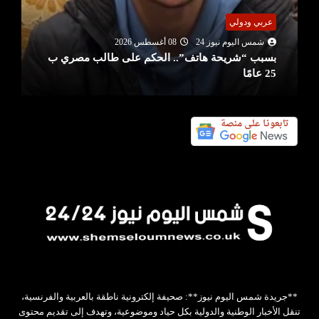
عربي ودولي
شمس اليوم نيوز 24
08 أغسطس 2026
بسبب “شريحة هاتف”.. الحكم على طالب مصري ب
25 عامًا
**جريدة شمس اليوم نيوز**: صحيفة إلكترونية ناطقة بالعربية والفرنسية،
تنقل الأخبار الوطنية والدولية بكل حياد وموضوعية، وتهدف إلى تقديم محتوى