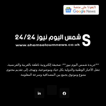
**جريدة شمس اليوم نيوز**: صحيفة إلكترونية ناطقة بالعربية والفرنسية،
تنقل الأخبار الوطنية والدولية بكل حياد وموضوعية، وتهدف إلى تقديم محتوى
متنوع وموثوق يجمع بين المصداقية وسرعة المعلومة.