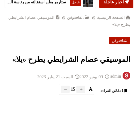
أخبار عاجلة
ستارمر يعلن استقالته من رئاسة الحكومة البريطانية
عاجل
الصفحة الرئيسية
،ثقافةوفن
الموسيقي عصام الشرايطي
يطرح «يلا»
،ثقافةوفن
الموسيقي عصام الشرايطي يطرح «يلا»
admin
09 يونيو 2022
السبت 21 يناير 2023
15
1
دقائق القراءة