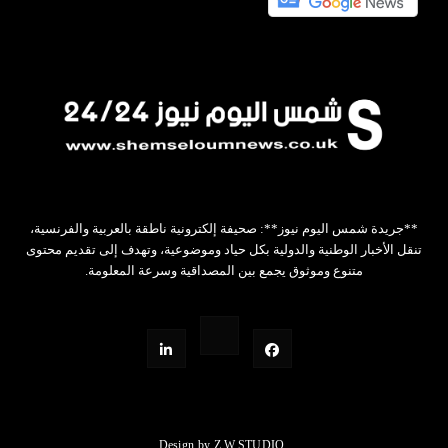
**جريدة شمس اليوم نيوز**: صحيفة إلكترونية ناطقة بالعربية والفرنسية،
تنقل الأخبار الوطنية والدولية بكل حياد وموضوعية، وتهدف إلى تقديم محتوى
متنوع وموثوق يجمع بين المصداقية وسرعة المعلومة.
Design by Z.W.STUDIO