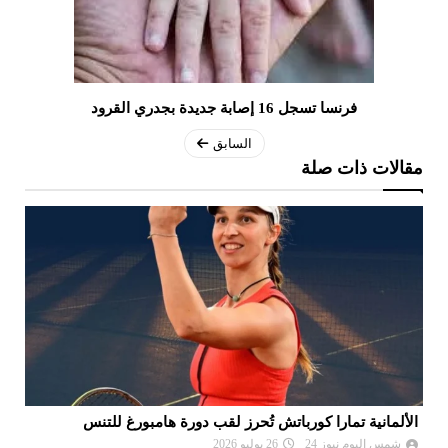
فرنسا تسجل 16 إصابة جديدة بجدري القرود
السابق
مقالات ذات صلة
موعد سحب قرعة الدور التمهيدي لرابطة أبطال إفريقيا وكأس
بي
الكونفدرالية