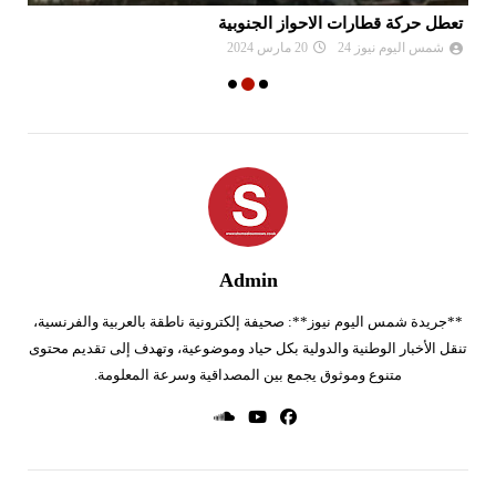
خبز جديد مدّعم قريبا في الأسواق التونسية
مز
شمس اليوم نيوز 24
15 ديسمبر 2023
Admin
**جريدة شمس اليوم نيوز**: صحيفة إلكترونية ناطقة بالعربية والفرنسية،
تنقل الأخبار الوطنية والدولية بكل حياد وموضوعية، وتهدف إلى تقديم محتوى
متنوع وموثوق يجمع بين المصداقية وسرعة المعلومة.