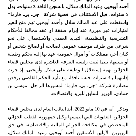
أحمد أويحيى وعبد المالك سلال، بالسجن النافذ 3 سنوات، بدل
5 سنوات، قبل الاستئناف في قضية شركة "جي. بي. فارما"
وا
سقطت على عبد المالك سلال وأحمد أويحيى تهم منح للغير
امتيازات غير مبررة عند إبرام صفقة أو عقد مخالفا للأحكام
التشريعية والتنظيمية، التبديد العمدي والاستعمال على نحو
شرعي من طرف موظف عمومي لصالحه أو لصالح شخص أو
كيان أخر، ممتلكات أو أموال عمومية عهد بها إليه بحكم وظيفة
أو بسببها، بينما ثبتت رئيسة الغرفة العاشرة لدى مجلس قضاء
الجزائر، تهمة إستغلال الوظيفة على سلال وأويحيى، إذ جرت
إدانتهما بـ3 سنوات حبسا نافذا، مع تأييد الحكم القاضي برفض
مصادرة شركة "جي. بي. فارما" لمسيرها الراحل، موسى بن
حمادي، الوزير السابق للبريد والاتصالات.
ويذكر أنه في 10 مايو 2022، أيد النائب العام لدى مجلس قضاء
الجزائر، العقوبات التي التمسها وكيل جمهورية القطب الجزائي
المتخصص في مكافحة الجرائم المالية والاقتصادية، في حق
الوزيرين الأولين الأسبقين أحمد أويحيى وعبد المالك سلال،