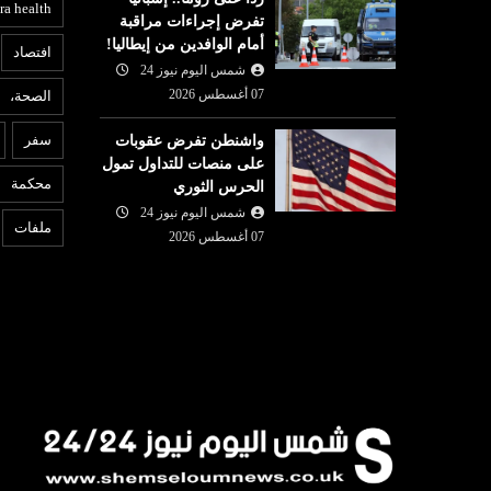
ra health
تفرض إجراءات مراقبة
أمام الوافدين من إيطاليا!
افتصاد
شمس اليوم نيوز 24
07 أغسطس 2026
الصحة،
ا
اقتصاد
سفر
واشنطن تفرض عقوبات
07 أغسطس
على منصات للتداول تمول
شمس اليوم نيوز 24
07 أغسطس
6
محكمة
الحرس الثوري
بنك تونس العربي (ATB) يعزز
م
2026
لة القطاع
شمس اليوم نيوز 24
الدينار التونسي يُحافظ على
ز
ملفات
ع ...
07 أغسطس 2026
استقراره أمام اليورو
و