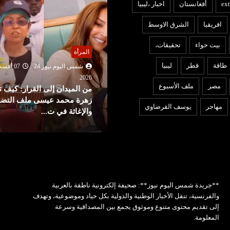
ext
أفغانستان
اخبار ،ليبيا
افريقيا
الشرق الاوسط
بيت حواء
تحقيقات،
لمرأة
عربي ودولي
طاقة
قطر
ليبيا
شمس اليوم نيوز 24
07 أغسطس
202
شمس اليوم نيوز 24
07 أغ
مصر
ملف الأسبوع
ن الميدان إلى القرار: كيف تقود
2026
هرة محمد عيسى ملف التضامن
توقيع اتفاق دفاع مشترك بين
مهاجر
يوسف القرضاوي
الإغاثة في ت...
السعودية وتركيا وباكستان
**جريدة شمس اليوم نيوز**: صحيفة إلكترونية ناطقة بالعربية
والفرنسية، تنقل الأخبار الوطنية والدولية بكل حياد وموضوعية، وتهدف
إلى تقديم محتوى متنوع وموثوق يجمع بين المصداقية وسرعة
المعلومة.