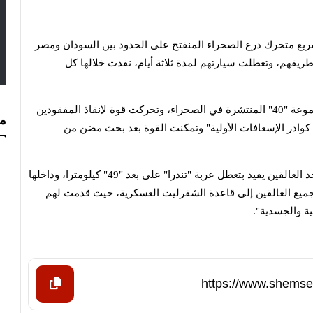
ريع متحرك درع الصحراء المنفتح على الحدود بين السودان ومصر
يبي بعدما ضلوا طريقهم، وتعطلت سيارتهم لمدة ثلاثة أيام، نفدت خلالها كل
وأوضحت أن بلاغا ورد "من أحد رفقاء المفقودين إلى المجموعة "40" المنتشرة في الصحراء، وتحركت قوة لإنقاذ المفقودين
مس
ب كوادر الإسعافات الأولية" وتمكنت القوة بعد بحث مضن من
وأضافت أن القوة تلقت أثناء إنقاذ العالقين بلاغا آخر من أحد العالقين يفيد بتعطل عربة "تندرا" على بعد "49" كيلومترا، وداخلها
ء جميع العالقين إلى قاعدة الشفرليت العسكرية، حيث قدمت لهم
ية والجسدية".