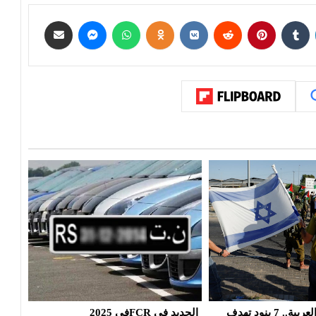
الشرطة‭ ‬السويسرية: قتيلان ومفقود