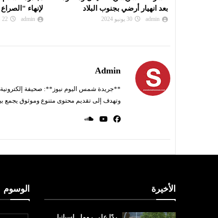
لاد 
لإنهاء "الصراع العربي الإسرائيلي"
شمس اليوم نيوز 
admin
22 سبتمبر 2023
Admin
**جريدة شمس اليوم نيوز**: صحيفة إلكترونية ناط
وتهدف إلى تقديم محتوى متنوع وموثوق يجمع بي
الأخيرة
الوسوم
ردًا على روما.. إسبانيا