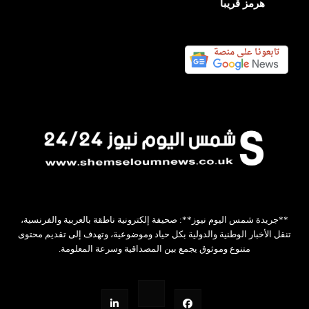
هرمز قريبا
**جريدة شمس اليوم نيوز**: صحيفة إلكترونية ناطقة بالعربية والفرنسية،
تنقل الأخبار الوطنية والدولية بكل حياد وموضوعية، وتهدف إلى تقديم محتوى
متنوع وموثوق يجمع بين المصداقية وسرعة المعلومة.