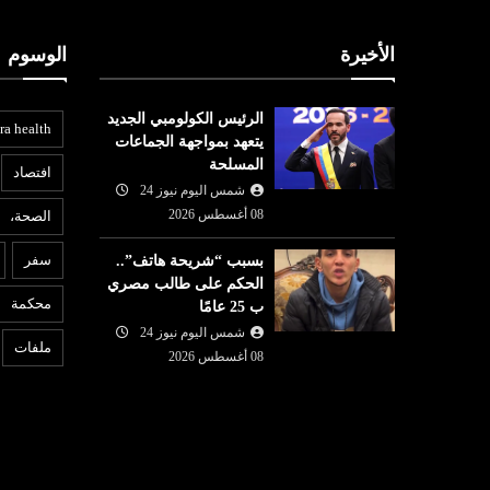
الأخيرة
الوسوم
الرئيس الكولومبي الجديد
ra health
يتعهد بمواجهة الجماعات
المسلحة
افتصاد
شمس اليوم نيوز 24
08 أغسطس 2026
الصحة،
عربي ودولي
ع
سفر
بسبب “شريحة هاتف”..
الحكم على طالب مصري
08 أغسطس
شمس اليوم نيوز 24
08 أغسطس
محكمة
ب 25 عامًا
6
2026
تماع
شمس اليوم نيوز 24
بين إيران وسلطنة عمان.. أمريكا
ا
ملفات
لتساؤلات
08 أغسطس 2026
تتوقع اتفاقا بشأن هرمز قريبا
ب