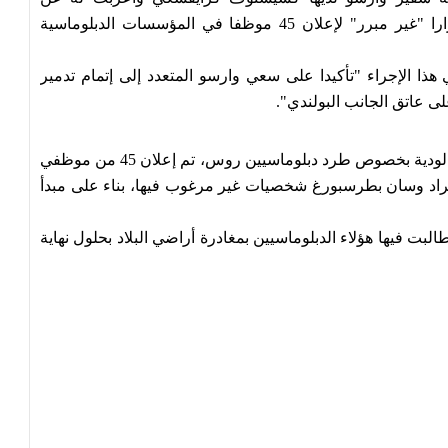
احتجاججا الشديد على اتخاذ وارسو في 23 مارس قرارا "غير مبرر" لإعلان 45 موظفا في المؤسسات الدبلوماسية
ي هذا الإجراء "تأكيدا على سعي وارسو المتعدد إلى إتمام تدمير
لى عاتق الجانب البولندي".
وتابعت الوزارة: "بإجراء جوابي على خطوات بولندا غير الودية بخصوص طرد دبلوماسيين روس، تم إعلان 45 من موظفي
ينغراد وسان بطرسبورغ شخصيات غير مرغوب فيها، بناء على مبدأ
لبت فيها هؤلاء الدبلوماسيين بمغادرة أراضي البلاد بحلول نهاية