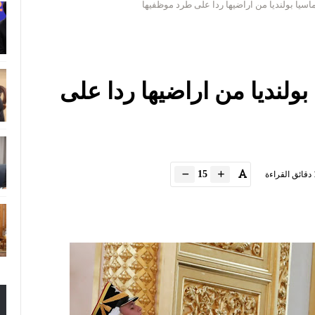
دبلوماسيا بولنديا من اراضيها ردا على
15
دقائق القراءة