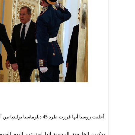
أعلنت روسيا أنها قررت طرد 45 دبلوماسيا بولنديا من أراضيها، بإجراء جوابي.
وذكرت الخارجية الروسية أنها استدعت اليوم الج