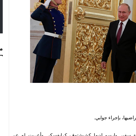
مس
معة سفير وارسو لديها كشيشتوف كرايفسكي وأعربت له عن