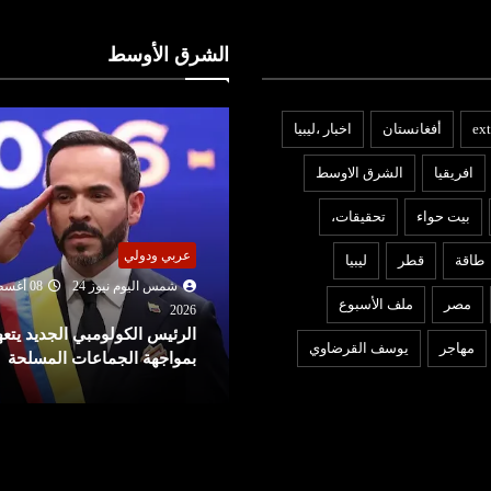
الشرق الأوسط
ext
أفغانستان
اخبار ،ليبيا
افريقيا
الشرق الاوسط
بيت حواء
تحقيقات،
ربي ودولي
عربي ودولي
طاقة
قطر
ليبيا
شمس اليوم نيوز 24
08 أغسطس
شمس اليوم نيوز 24
08 أغ
مصر
ملف الأسبوع
2026
202
لرئيس الكولومبي الجديد يتعهد
بسبب “شريحة هاتف”.. الحكم
مهاجر
يوسف القرضاوي
مواجهة الجماعات المسلحة
على طالب مصري ب 25 عامًا