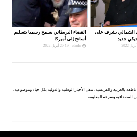
اني يسمح رسميا بتسليم
اجتماع في الأمم المتحدة لمناقشة نص
الرئ
كا
يقيّد استخدام الفيتو
إطلا
admin
19 أبريل 2022
in
قة بالعربية والفرنسية، تنقل الأخبار الوطنية والدولية بكل حياد وموضوعية،
ن المصداقية وسرعة المعلومة.