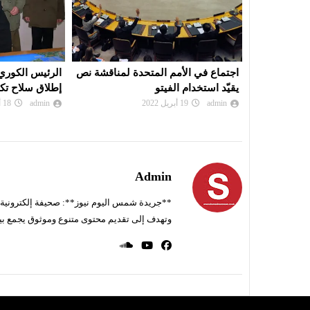
 لمناقشة نص
الرئيس الكوري الشمالي يشرف على
القضاء البريط
إطلاق سلاح تكتيكي جديد
أسانج إلى أمير
admin
18 أبريل 2022
admin
20 أبريل 2022
Admin
**جريدة شمس اليوم نيوز**: صحيفة إلكترونية ناط
وتهدف إلى تقديم محتوى متنوع وموثوق يجمع بي