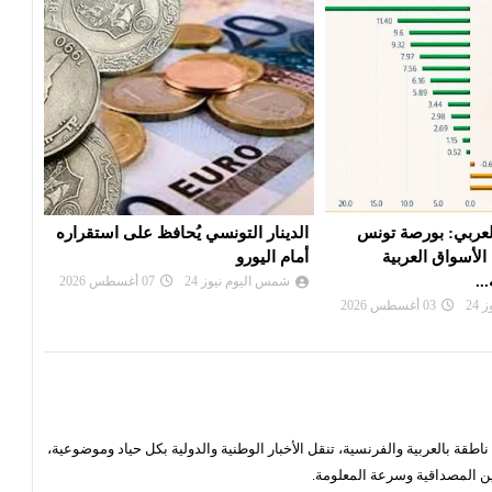
ي يُحافظ على استقراره
السوق السعودية تواصل الصعود بدعم
صندو
من الشركات الكبرى
تتقد
الصا
24
07 أغسطس 2026
شمس اليوم نيوز 24
05 أغسطس 2026
شم
قة بالعربية والفرنسية، تنقل الأخبار الوطنية والدولية بكل حياد وموضوعية،
ن المصداقية وسرعة المعلومة.