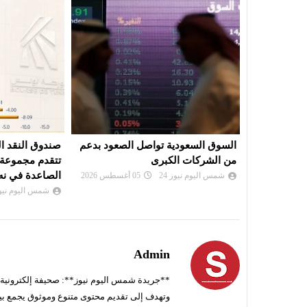
لصعود بدعم
صندوق النقد العربي: بورصة تونس
الدينار التونس
تتقدم مجموعة الأسواق العربية
أمام اليورو
الصاعدة في نه...
شمس اليوم نيوز 
شمس اليوم نيوز 24
03 أغسطس 2026
Admin
**جريدة شمس اليوم نيوز**: صحيفة إلكترونية ناط
وتهدف إلى تقديم محتوى متنوع وموثوق يجمع بي