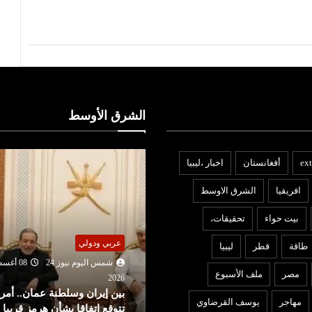
الشرق الأوسط
ext
أفغانستان
اخبار ،ليبيا
افريقيا
الشرق الاوسط
بيت حواء
تحقيقات،
عربي ودولي
ربي ودولي
طاقة
قطر
ليبيا
شمس اليوم نيوز 24
07 أغ
شمس اليوم نيوز 24
08 أغسطس
2026
مصر
ملف الأسبوع
ردًا على روما.. إسبانيا تفرض
202
ين إيران وسلطنة عمان.. أمريكا
إجراءات مراقبة أمام الوافدين
مهاجر
يوسف القرضاوي
توقع اتفاقا بشأن هرمز قريبا
إيطاليا!