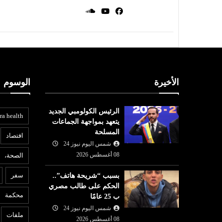
الأخيرة
الوسوم
الرئيس الكولومبي الجديد
ra health
يتعهد بمواجهة الجماعات
المسلحة
افتصاد
شمس اليوم نيوز 24
08 أغسطس 2026
الصحة،
المرأة
ع
سفر
بسبب “شريحة هاتف”..
07 أغسطس
شمس اليوم نيوز 24
07 أغسطس
الحكم على طالب مصري
2026
محكمة
ب 25 عامًا
وبات على
من الميدان إلى القرار: كيف تقود
6
مول الحرس
شمس اليوم نيوز 24
زهرة محمد عيسى ملف التضامن
ب
ملفات
08 أغسطس 2026
والإغاثة في ت...
ت