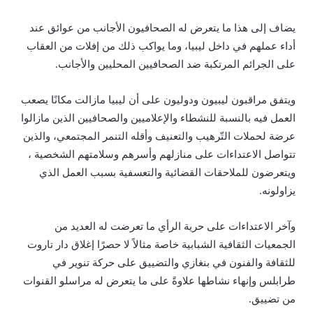
يضاف إلى هذا ما يتعرض له الصحافيون الأجانب من عوائق عند
أداء عملهم في داخل ليبيا، وما يواكب ذلك من إفلات من العقاب
على الجرائم المرتكبة ضد الصحافيين المحليين والأجانب.
ويتفق مراقبون ليبيون ودوليون على أن ليبيا مازالت مكانًا يصعب
العمل فيه بالنسبة للنشطاء والإعلاميين والصحافيين الذين مازالوا
عرضة لحملات التّرهيب والتعنيف وأقله التنمر المجتمعي، والذين
تتواصل الاعتداءات على منازلهم وأسرهم وسلامتهم الشخصية ،
ويتعرضون للملاحقات القضائية والتعسفية بسبب العمل الذي
يزاولونه.
وآخر الاعتداءات على حرية الرأي ما تعرضت له العديد من
الجمعيات الثقافية الشبابية خاصة مثالاً لا حصرًا إغلاق دار تاروت
للثقافة والفنون في بنغازي والتضييق على حركة تنوير في
طرابلس وإنهاء نشاطها علاوةً على ما يتعرض له مراسلو القنوات
من تضييق.