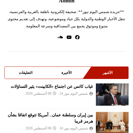
Admin
**جريدة شمس اليوم نيوز**: صحيفة إلكترونية ناطقة بالعربية والفرنسية،
تنقل الأخبار الوطنية والدولية بكل حياد وموضوعية، وتهدف إلى تقديم محتوى
متنوع وموثوق يجمع بين المصداقية وسرعة المعلومة.
الأشهر
الأخيرة
التعليقات
غياب كاتس عن اجتماع «الكابينت» يثير التساؤلات
شمس اليوم نيوز 24
08 أغسطس 2026
بين إيران وسلطنة عمان.. أمريكا تتوقع اتفاقا بشأن
هرمز قريبا
شمس اليوم نيوز 24
08 أغسطس 2026