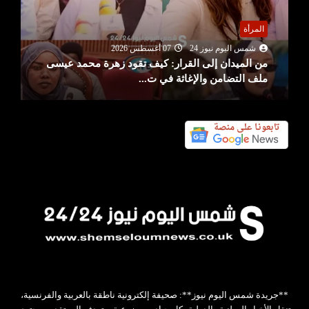
المرأة
شمس اليوم نيوز 24
07 أغسطس 2026
من الميدان إلى القرار: كيف تقود زهرة محمد عيسى
ملف التضامن والإغاثة في ت...
**جريدة شمس اليوم نيوز**: صحيفة إلكترونية ناطقة بالعربية والفرنسية،