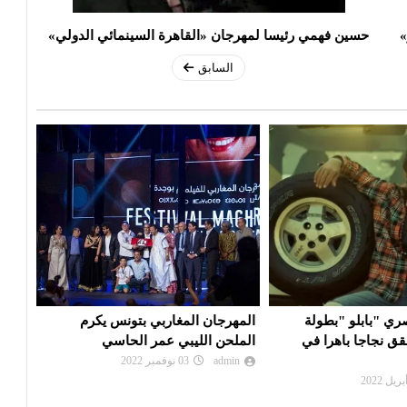
»
حسين فهمي رئيسا لمهرجان «القاهرة السينمائي الدولي»
السابق
اربي بتونس يكرم
مهرجان قرطاج الدولي 2022 يعلن عن
المس
 عمر الحاسي
تأجيل عرض "درياسيات" إلى سنة ...
حسن 
مصر.
admin
09 أغسطس 2022
in