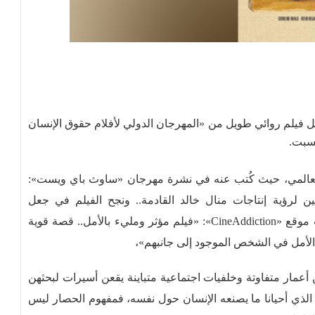
 فيلم روائي طويل من «المهرجان الدولي لأفلام حقوق الإنسان
لسبت.
لعالمي، حيث كُتب عنه في نشرة مهرجان «ساوث باي ويست»:
رؤية إنتاجات منال خالد القادمة.. ونجح الفيلم في جعل
المشاهدين يختبرون ما مرت به تلك النسوة». كما كتب موقع «CineAddiction»: «فيلم مؤثر ومليء بالأمل.. قصة قوية
الأمل في الشخص الموجود إلى جانبهم»،
ار متفاوتة وخلفيات اجتماعية متباينة يقعن أسيرات لبحثهن
 الذي أحيانا ما يصنعه الإنسان حول نفسه، فمفهوم الحصار ليس