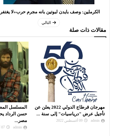
الكرملين: وصف بايدن لبوتين بانه مجرم حرب«لا يغتفر
التالي
مقالات ذات صلة
مهرجان قرطاج الدولي 2022 يعلن عن
المسلسل المصري "بابلو "بطولة
المهرجان المغ
لى سنة ...
حسن الرداد يحقق نجاجا باهرا في
الملحن الليبي
مصر...
admin
03 نوفمبر 2022
admin
07 أبريل 2022