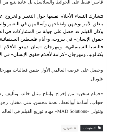
قاصرا فقط على الحوائط والسلاسل، بل عادة ينبع من ا
تتشارك النساء الأحلام نفسها حول التغيير والخروج ع
يتعلق الأمر بوعيهن وانفتاحهن وأساليبهن في التعبير والت
وكان الفيلم قد حصل على جولة من المشاركات في العدي
حقوق الإنسان» في بيروت، و«أيام فلسطين السينمائية
فالنسيا السينمائي»، ومهرجان «سان دييغو للأفلام ا
بكتالونيا، ومهرجان «كرامة لأفلام حقوق الإنسان» في ا
وحصل على عرضه العالمي الأول ضمن فعاليات مهرجان 
غلوبال.
«حمام سخن» من إخراج وإنتاج منال خالد، وتأليف رش
حجاب، أسامة أبوالعطا، نعمة محسن، منى مختار، رجوى
وتتولى «MAD Solutions» مهام توزيع الفيلم في العالم العربي‎.
التصنيفات:
ثقافةوفن،