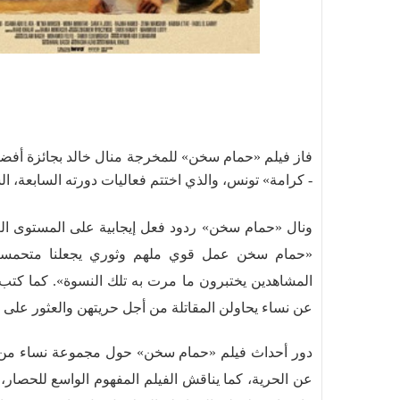
فاز فيلم «حمام سخن» للمخرجة منال خالد بجائزة أفضل
- كرامة» تونس، والذي اختتم فعاليات دورته السابعة، ا
ونال «حمام سخن» ردود فعل إيجابية على المستوى ا
«حمام سخن عمل قوي ملهم وثوري يجعلنا متحمسين ل
عن نساء يحاولن المقاتلة من أجل حريتهن والعثور على 
دور أحداث فيلم «حمام سخن» حول مجموعة نساء من أعم
عن الحرية، كما يناقش الفيلم المفهوم الواسع للحصار،