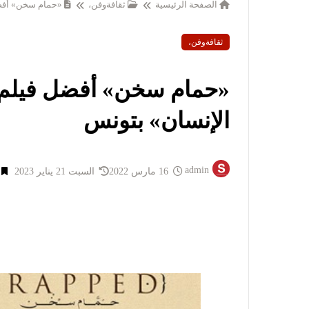
الصفحة الرئيسية
ثقافةوفن،
«حمام سخن» أفضل
ثقافةوفن،
«حمام سخن» أفضل فيلم 
الإنسان» بتونس
admin
16 مارس 2022
السبت 21 يناير 2023