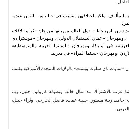
لداخل.
ن المألوف، ولكن اختلافهن يتسبب في حالة من التباين عندما
مرد.
د من المهرجانات حول العالم من بينها مهرجان «كرامة لأفلام
»، ومهرجان «عمان السينمائي الدولي»، ومهرجان «موسترا دي
لعربية» في أميركا، ومهرجان «السينما العربية والمتوسطية»
لأردن، ومهرجان «سينما المرأة» في مدريد.
«ساوث باي ساوث ويست» بالولايات المتحدة الأميركية بقسم
ا عزب بالاشتراك مع منال خالد، وبطولة كارولين خليل، ريم
 حامد، زينة منصور، حبيبة عفت، فاضل الجارحي، وثراء جبيل،